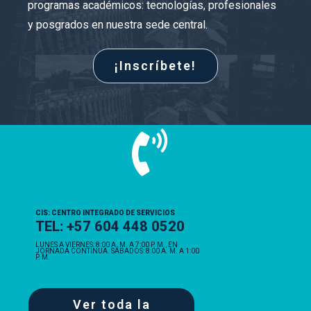
programas académicos: tecnologías, profesionales
y posgrados en nuestra sede central.
¡Inscríbete!
CIS: CENTRO INTEGRADO DE SERVICIOS
TEL: +57 604 448 0520
LUNES A VIERNES: 8:00 A. M. A 7:00 P. M., EN
JORNADA CONTINUA. SÁBADOS: 8:00 A. M. A 1:00
P. M.
Ver toda la