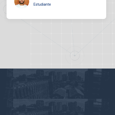
técnicas que son de gran utilidad en el día a
día”
Maryori Arboleda
Emprendedora