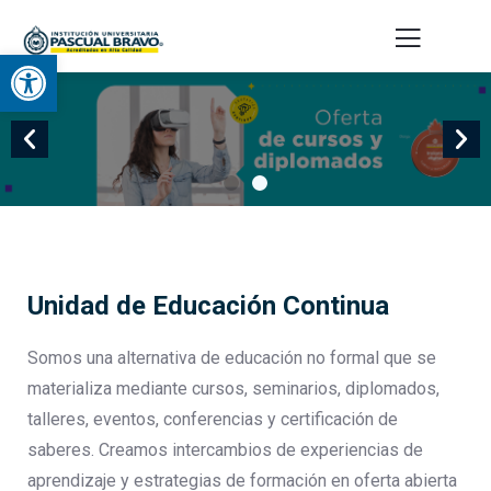
Educación
Continua
Abrir barra de herramientas
Insignia digital:
se otorga para
cursos con una
duración igual o
superior a 40
horas y
diplomados.
Ingresa
aquí
para
Unidad de Educación Continua
conocer
nuestra
oferta
Somos una alternativa de educación no formal que se
materializa mediante cursos, seminarios, diplomados,
talleres, eventos, conferencias y certificación de
saberes. Creamos intercambios de experiencias de
aprendizaje y estrategias de formación en oferta abierta