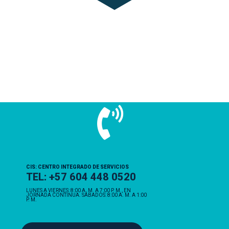
CIS: CENTRO INTEGRADO DE SERVICIOS
TEL: +57 604 448 0520
LUNES A VIERNES: 8:00 A. M. A 7:00 P. M., EN
JORNADA CONTINUA. SÁBADOS: 8:00 A. M. A 1:00
P. M.