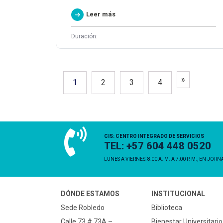
Leer más
Duración:
»
1
2
3
4
CIS: CENTRO INTEGRADO DE SERVICIOS
TEL: +57 604 448 0520
LUNES A VIERNES: 8:00 A. M. A 7:00 P. M., EN JOR
DÓNDE ESTAMOS
INSTITUCIONAL
Sede Robledo
Biblioteca
Calle 73 # 73A –
Bienestar Universitario