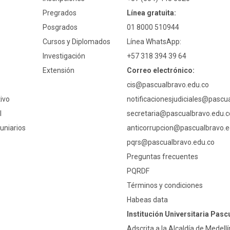
Pregrados
Línea gratuita:
Posgrados
01 8000 510944
Cursos y Diplomados
Línea WhatsApp:
Investigación
+57 318 394 39 64
Extensión
Correo electrónico:
cis@pascualbravo.edu.co
ivo
notificacionesjudiciales@pascu
l
secretaria@pascualbravo.edu.c
uniarios
anticorrupcion@pascualbravo.e
pqrs@pascualbravo.edu.co
Preguntas frecuentes
PQRDF
Términos y condiciones
Habeas data
Institución Universitaria Pasc
Adscrita a la Alcaldía de Medellí