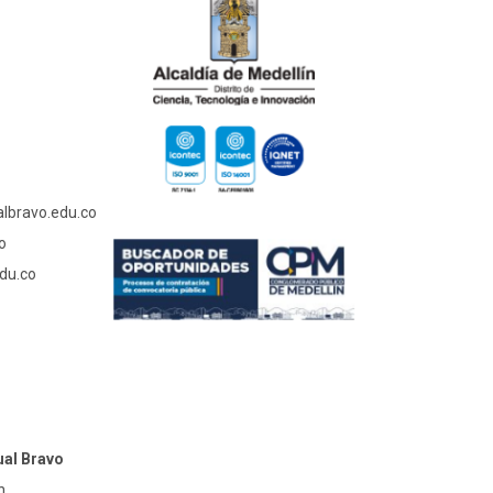
albravo.edu.co
o
du.co
ual Bravo
n