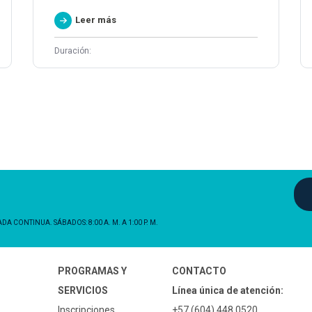
Leer más
Duración:
NADA CONTINUA. SÁBADOS: 8:00 A. M. A 1:00 P. M.
PROGRAMAS Y
CONTACTO
SERVICIOS
Línea única de atención:
Inscripciones
+57 (604) 448 0520