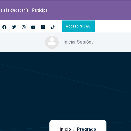
s a la ciudadanía
Participa
Acceso SICAU
Iniciar Sesión
/
Inicio
Pregrado