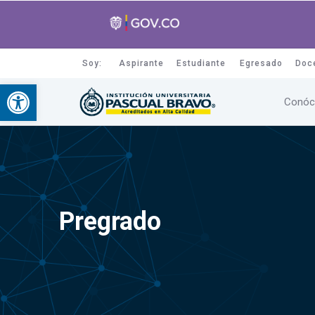
Soy:
Aspirante
Estudiante
Egresado
Doc
Abrir barra de herramientas
Conóc
Pregrado