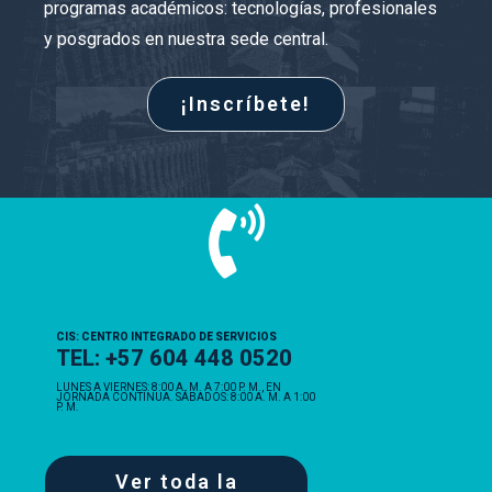
programas académicos: tecnologías, profesionales
y posgrados en nuestra sede central.
¡Inscríbete!
CIS: CENTRO INTEGRADO DE SERVICIOS
TEL: +57 604 448 0520
LUNES A VIERNES: 8:00 A. M. A 7:00 P. M., EN
JORNADA CONTINUA. SÁBADOS: 8:00 A. M. A 1:00
P. M.
Ver toda la