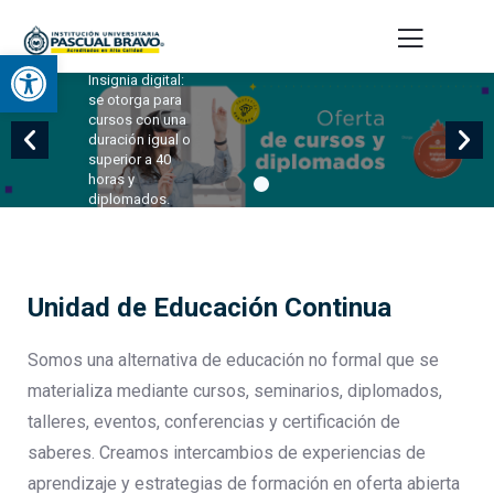
Educación
Continua
Abrir barra de herramientas
Insignia digital:
se otorga para
cursos con una
duración igual o
superior a 40
horas y
diplomados.
Ingresa
aquí
para
Unidad de Educación Continua
conocer
nuestra
oferta
Somos una alternativa de educación no formal que se
materializa mediante cursos, seminarios, diplomados,
talleres, eventos, conferencias y certificación de
saberes. Creamos intercambios de experiencias de
aprendizaje y estrategias de formación en oferta abierta