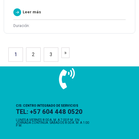
Leer más
Duración:
»
1
2
3
CIS: CENTRO INTEGRADO DE SERVICIOS
TEL: +57 604 448 0520
LUNES A VIERNES: 8:00 A. M. A 7:00 P. M., EN
JORNADA CONTINUA. SÁBADOS: 8:00 A. M. A 1:00
P. M.