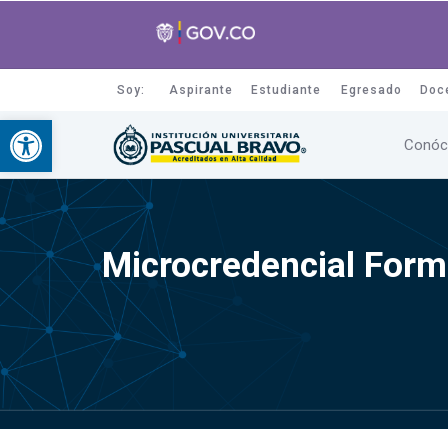
Soy:
Aspirante
Estudiante
Egresado
Doc
Abrir barra de herramientas
Conóc
Microcredencial Form