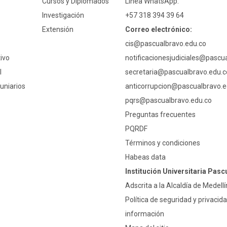
Cursos y Diplomados
Línea WhatsApp:
Investigación
+57 318 394 39 64
Extensión
Correo electrónico:
cis@pascualbravo.edu.co
ivo
notificacionesjudiciales@pascu
l
secretaria@pascualbravo.edu.c
uniarios
anticorrupcion@pascualbravo.e
pqrs@pascualbravo.edu.co
Preguntas frecuentes
PQRDF
Términos y condiciones
Habeas data
Institución Universitaria Pasc
Adscrita a la Alcaldía de Medellí
Política de seguridad y privacida
información