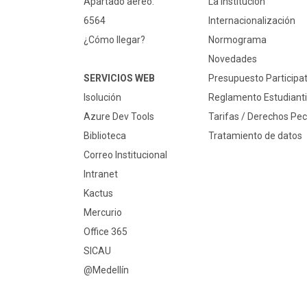
Apartado aéreo:
La Institución
6564
Internacionalización
¿Cómo llegar?
Normograma
Novedades
SERVICIOS WEB
Presupuesto Participat
Isolución
Reglamento Estudianti
Azure Dev Tools
Tarifas / Derechos Pec
Biblioteca
Tratamiento de datos
Correo Institucional
Intranet
Kactus
Mercurio
Office 365
SICAU
@Medellín