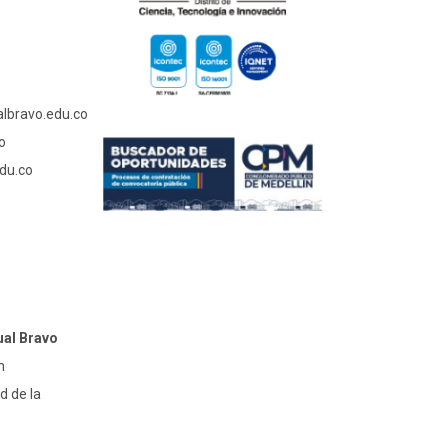
albravo.edu.co
o
du.co
ual Bravo
n
d de la