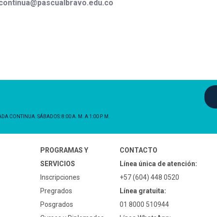
continua@pascualbravo.edu.co
NADA CONTINUA. SÁBADOS: 8:00 A. M. A 1:00 P. M.
PROGRAMAS Y
CONTACTO
SERVICIOS
Línea única de atención:
Inscripciones
+57 (604) 448 0520
Pregrados
Línea gratuita:
Posgrados
01 8000 510944