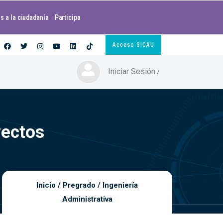
s a la ciudadanía
Participa
Acceso SICAU
Iniciar Sesión
/
yectos
Inicio
/
Pregrado
/
Ingeniería
Administrativa