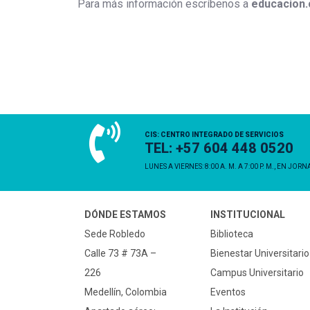
Para más información escríbenos a
educacion.
CIS: CENTRO INTEGRADO DE SERVICIOS
TEL: +57 604 448 0520
LUNES A VIERNES: 8:00 A. M. A 7:00 P. M., EN JOR
DÓNDE ESTAMOS
INSTITUCIONAL
Sede Robledo
Biblioteca
Calle 73 # 73A –
Bienestar Universitario
226
Campus Universitario
Medellín, Colombia
Eventos