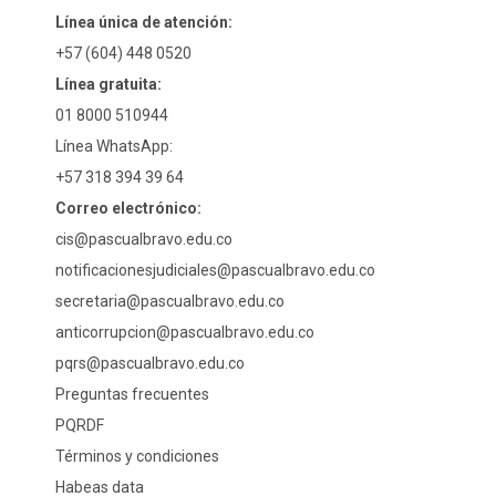
Línea única de atención:
+57 (604) 448 0520
Línea gratuita:
01 8000 510944
Línea WhatsApp:
+57 318 394 39 64
Correo electrónico:
cis@pascualbravo.edu.co
notificacionesjudiciales@pascualbravo.edu.co
secretaria@pascualbravo.edu.co
anticorrupcion@pascualbravo.edu.co
pqrs@pascualbravo.edu.co
Preguntas frecuentes
PQRDF
Términos y condiciones
Habeas data