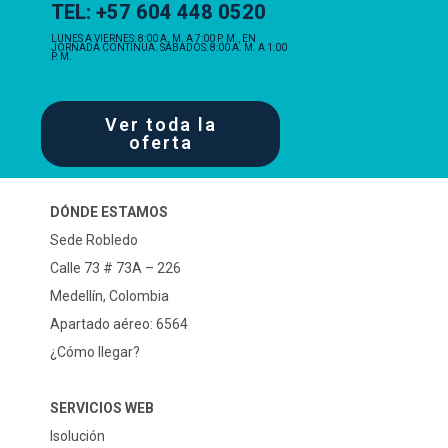
TEL: +57 604 448 0520
LUNES A VIERNES: 8:00 A. M. A 7:00 P. M., EN
JORNADA CONTINUA. SÁBADOS: 8:00 A. M. A 1:00
P. M.
Ver toda la
oferta
DÓNDE ESTAMOS
Sede Robledo
Calle 73 # 73A – 226
Medellín, Colombia
Apartado aéreo: 6564
¿Cómo llegar?
SERVICIOS WEB
Isolución