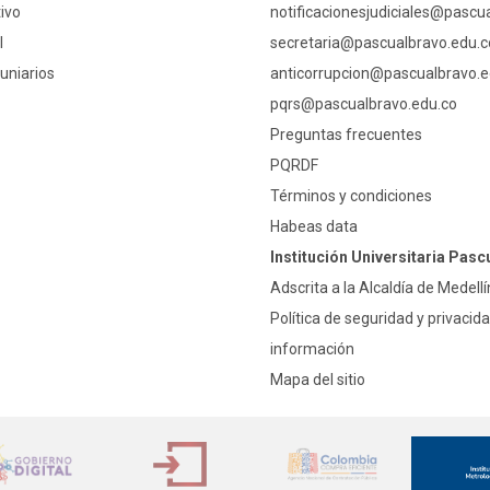
ivo
notificacionesjudiciales@pascu
l
secretaria@pascualbravo.edu.c
uniarios
anticorrupcion@pascualbravo.e
pqrs@pascualbravo.edu.co
Preguntas frecuentes
PQRDF
Términos y condiciones
Habeas data
Institución Universitaria Pasc
Adscrita a la Alcaldía de Medellí
Política de seguridad y privacida
información
Mapa del sitio