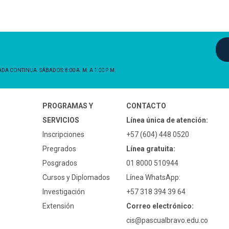
NADA CONTINUA. SÁBADOS: 8:00 A. M. A 1:00 P. M.
PROGRAMAS Y
CONTACTO
SERVICIOS
Línea única de atención:
Inscripciones
+57 (604) 448 0520
Pregrados
Línea gratuita:
Posgrados
01 8000 510944
Cursos y Diplomados
Línea WhatsApp:
Investigación
+57 318 394 39 64
Extensión
Correo electrónico:
cis@pascualbravo.edu.co