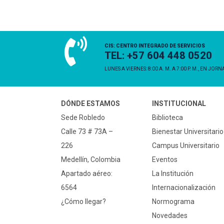
CIS: CENTRO INTEGRADO DE SERVICIOS
TEL: +57 604 448 0520
LUNES A VIERNES: 8:00 A. M. A 7:00 P. M., EN JOR
DÓNDE ESTAMOS
INSTITUCIONAL
Sede Robledo
Biblioteca
Calle 73 # 73A –
Bienestar Universitario
226
Campus Universitario
Medellín, Colombia
Eventos
Apartado aéreo:
La Institución
6564
Internacionalización
¿Cómo llegar?
Normograma
Novedades