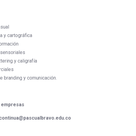
isual
a y cartográfica
formación
 sensoriales
ering y caligrafía
rciales
e branding y comunicación.
e empresas
continua@pascualbravo.edu.co