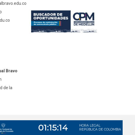
albravo.edu.co
o
du.co
ual Bravo
n
d de la