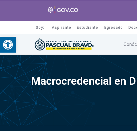
Soy:
Aspirante
Estudiante
Egresado
Doc
Abrir barra de herramientas
Conóc
Macrocredencial en D