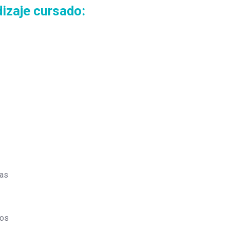
izaje cursado:
cas
tos