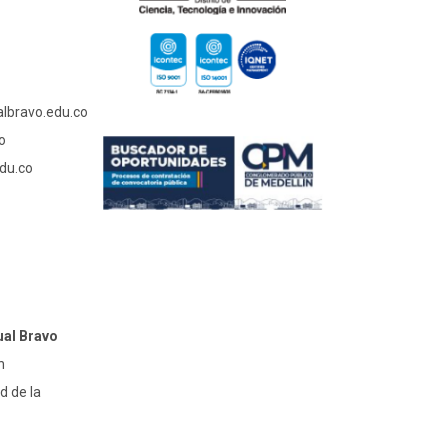
albravo.edu.co
o
du.co
ual Bravo
n
d de la