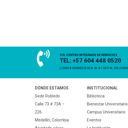
CIS: CENTRO INTEGRADO DE SERVICIOS
TEL: +57 604 448 0520
LUNES A VIERNES: 8:00 A. M. A 7:00 P. M., EN JOR
DÓNDE ESTAMOS
INSTITUCIONAL
Sede Robledo
Biblioteca
Calle 73 # 73A –
Bienestar Universitario
226
Campus Universitario
Medellín, Colombia
Eventos