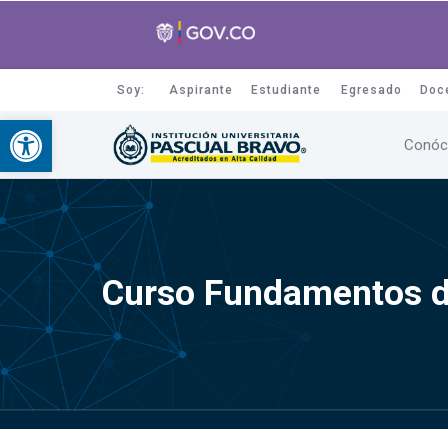
Soy:
Aspirante
Estudiante
Egresado
Doc
Abrir barra de herramientas
Conóc
Curso Fundamentos de 