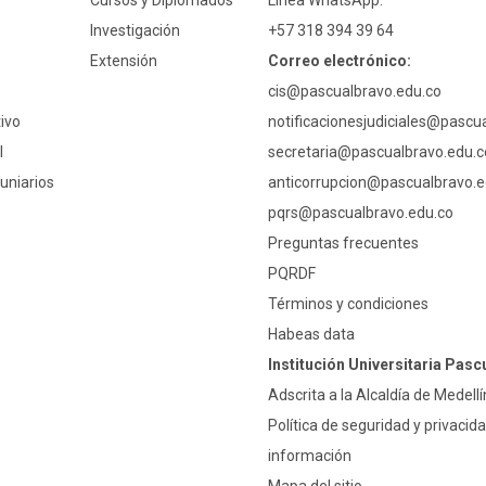
Cursos y Diplomados
Línea WhatsApp:
Investigación
+57 318 394 39 64
Extensión
Correo electrónico:
cis@pascualbravo.edu.co
ivo
notificacionesjudiciales@pascu
l
secretaria@pascualbravo.edu.c
uniarios
anticorrupcion@pascualbravo.e
pqrs@pascualbravo.edu.co
Preguntas frecuentes
PQRDF
Términos y condiciones
Habeas data
Institución Universitaria Pasc
Adscrita a la Alcaldía de Medellí
Política de seguridad y privacida
información