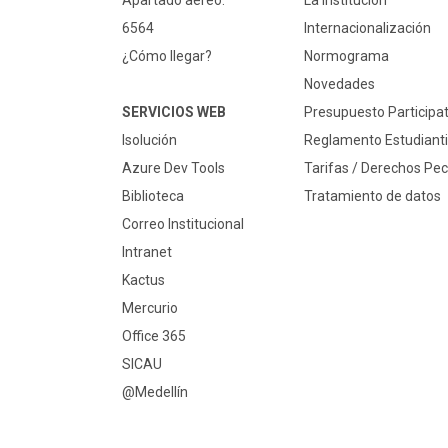
Apartado aéreo:
La Institución
6564
Internacionalización
¿Cómo llegar?
Normograma
Novedades
SERVICIOS WEB
Presupuesto Participat
Isolución
Reglamento Estudianti
Azure Dev Tools
Tarifas / Derechos Pec
Biblioteca
Tratamiento de datos
Correo Institucional
Intranet
Kactus
Mercurio
Office 365
SICAU
@Medellín