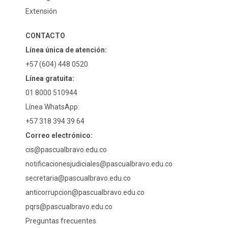
Extensión
CONTACTO
Línea única de atención:
+57 (604) 448 0520
Línea gratuita:
01 8000 510944
Línea WhatsApp:
+57 318 394 39 64
Correo electrónico:
cis@pascualbravo.edu.co
notificacionesjudiciales@pascualbravo.edu.co
secretaria@pascualbravo.edu.co
anticorrupcion@pascualbravo.edu.co
pqrs@pascualbravo.edu.co
Preguntas frecuentes