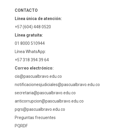
CONTACTO
Línea única de atención:
+57 (604) 448 0520
Línea gratuita:
01 8000 510944
Línea WhatsApp:
+57 318 394 39 64
Correo electrónico:
cis@pascualbravo.edu.co
notificacionesjudiciales@pascualbravo.edu.co
secretaria@pascualbravo.edu.co
anticorrupcion@pascualbravo.edu.co
pqrs@pascualbravo.edu.co
Preguntas frecuentes
PQRDF