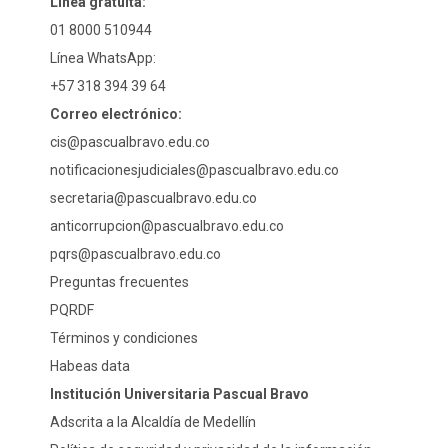
Línea gratuita:
01 8000 510944
Línea WhatsApp:
+57 318 394 39 64
Correo electrónico:
cis@pascualbravo.edu.co
notificacionesjudiciales@pascualbravo.edu.co
secretaria@pascualbravo.edu.co
anticorrupcion@pascualbravo.edu.co
pqrs@pascualbravo.edu.co
Preguntas frecuentes
PQRDF
Términos y condiciones
Habeas data
Institución Universitaria Pascual Bravo
Adscrita a la Alcaldía de Medellín