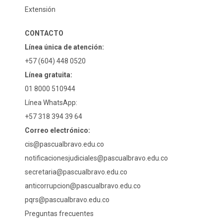
Extensión
CONTACTO
Línea única de atención:
+57 (604) 448 0520
Línea gratuita:
01 8000 510944
Línea WhatsApp:
+57 318 394 39 64
Correo electrónico:
cis@pascualbravo.edu.co
notificacionesjudiciales@pascualbravo.edu.co
secretaria@pascualbravo.edu.co
anticorrupcion@pascualbravo.edu.co
pqrs@pascualbravo.edu.co
Preguntas frecuentes