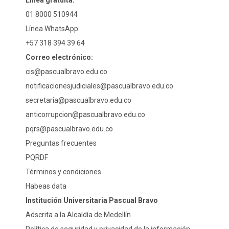
Línea gratuita:
01 8000 510944
Línea WhatsApp:
+57 318 394 39 64
Correo electrónico:
cis@pascualbravo.edu.co
notificacionesjudiciales@pascualbravo.edu.co
secretaria@pascualbravo.edu.co
anticorrupcion@pascualbravo.edu.co
pqrs@pascualbravo.edu.co
Preguntas frecuentes
PQRDF
Términos y condiciones
Habeas data
Institución Universitaria Pascual Bravo
Adscrita a la Alcaldía de Medellín