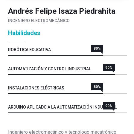
Andrés Felipe Isaza Piedrahita
INGENIERO ELECTROMECÁNICO
Habilidades
80%
ROBÓTICA EDUCATIVA
90%
AUTOMATIZACIÓN Y CONTROL INDUSTRIAL
80%
INSTALACIONES ELÉCTRICAS
90%
ARDUINO APLICADO A LA AUTOMATIZACIÓN INDUSTRIAL
Ingeniero electromecánico y tecnólogo mecatrónico