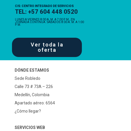
CIS: CENTRO INTEGRADO DE SERVICIOS
TEL: +57 604 448 0520
LUNES A VIERNES: 8:00 A. M. A 7:00 P. M., EN
JORNADA CONTINUA. SÁBADOS: 8:00 A. M. A 1:00
P. M.
Ver toda la
oferta
DÓNDE ESTAMOS
Sede Robledo
Calle 73 # 73A – 226
Medellín, Colombia
Apartado aéreo: 6564
¿Cómo llegar?
SERVICIOS WEB