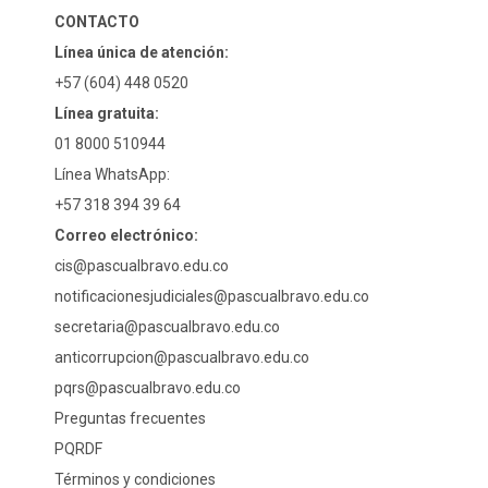
CONTACTO
Línea única de atención:
+57 (604) 448 0520
Línea gratuita:
01 8000 510944
Línea WhatsApp:
+57 318 394 39 64
Correo electrónico:
cis@pascualbravo.edu.co
notificacionesjudiciales@pascualbravo.edu.co
secretaria@pascualbravo.edu.co
anticorrupcion@pascualbravo.edu.co
pqrs@pascualbravo.edu.co
Preguntas frecuentes
PQRDF
Términos y condiciones