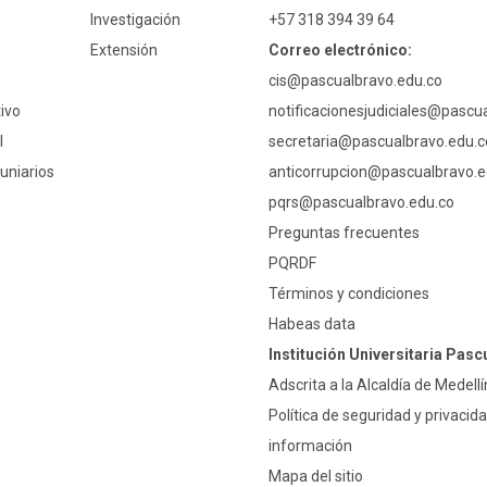
Investigación
+57 318 394 39 64
Extensión
Correo electrónico:
cis@pascualbravo.edu.co
ivo
notificacionesjudiciales@pascu
l
secretaria@pascualbravo.edu.c
uniarios
anticorrupcion@pascualbravo.e
pqrs@pascualbravo.edu.co
Preguntas frecuentes
PQRDF
Términos y condiciones
Habeas data
Institución Universitaria Pasc
Adscrita a la Alcaldía de Medellí
Política de seguridad y privacida
información
Mapa del sitio