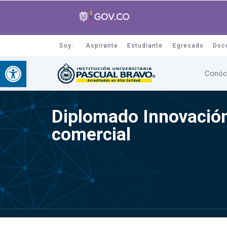
Soy:
Aspirante
Estudiante
Egresado
Doc
Abrir barra de herramientas
Conóc
Diplomado Innovación 
comercial