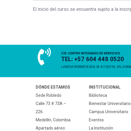
El inicio del curso se encuentra sujeto a la insc
CIS: CENTRO INTEGRADO DE SERVICIOS
TEL: +57 604 448 0520
LUNES A VIERNES: 8:00 A. M. A 7:00 P. M., EN JOR
DÓNDE ESTAMOS
INSTITUCIONAL
Sede Robledo
Biblioteca
Calle 73 # 73A –
Bienestar Universitario
226
Campus Universitario
Medellín, Colombia
Eventos
Apartado aéreo:
La Institución