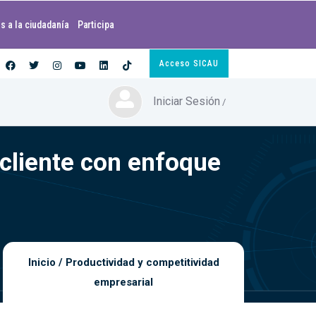
s a la ciudadanía
Participa
Acceso SICAU
Iniciar Sesión
/
 cliente con enfoque
Inicio
/
Productividad y competitividad
empresarial