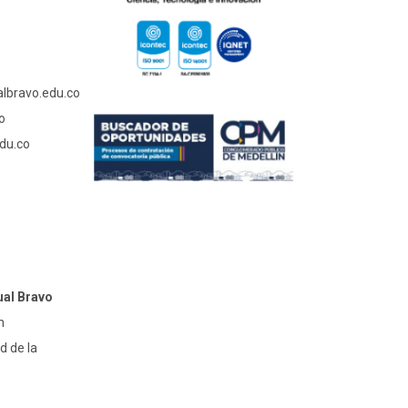
albravo.edu.co
o
du.co
ual Bravo
n
d de la