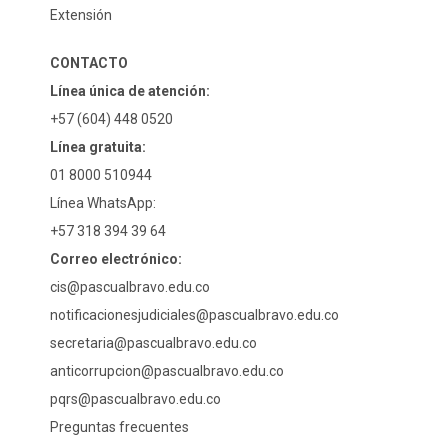
Extensión
CONTACTO
Línea única de atención:
+57 (604) 448 0520
Línea gratuita:
01 8000 510944
Línea WhatsApp:
+57 318 394 39 64
Correo electrónico:
cis@pascualbravo.edu.co
notificacionesjudiciales@pascualbravo.edu.co
secretaria@pascualbravo.edu.co
anticorrupcion@pascualbravo.edu.co
pqrs@pascualbravo.edu.co
Preguntas frecuentes