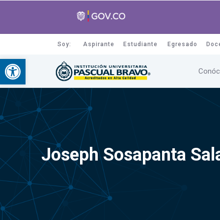
Soy:
Aspirante
Estudiante
Egresado
Doc
Abrir barra de herramientas
Conóc
Joseph Sosapanta Sal