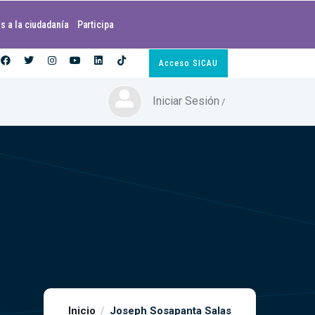
s a la ciudadanía
Participa
Acceso SICAU
Iniciar Sesión
/
Inicio
Joseph Sosapanta Salas