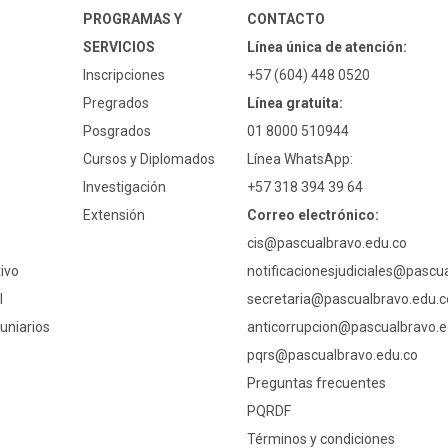
PROGRAMAS Y
CONTACTO
SERVICIOS
Línea única de atención:
Inscripciones
+57 (604) 448 0520
Pregrados
Línea gratuita:
Posgrados
01 8000 510944
Cursos y Diplomados
Línea WhatsApp:
Investigación
+57 318 394 39 64
Extensión
Correo electrónico:
cis@pascualbravo.edu.co
ivo
notificacionesjudiciales@pascu
l
secretaria@pascualbravo.edu.c
uniarios
anticorrupcion@pascualbravo.e
pqrs@pascualbravo.edu.co
Preguntas frecuentes
PQRDF
Términos y condiciones