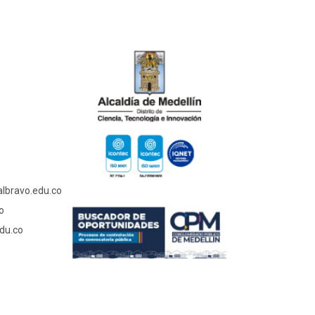
albravo.edu.co
o
du.co